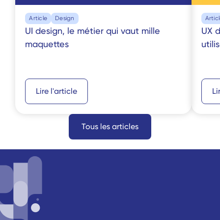
Article
Design
Artic
UI design, le métier qui vaut mille 
UX d
maquettes
utili
Lire l'article
Li
Tous les articles