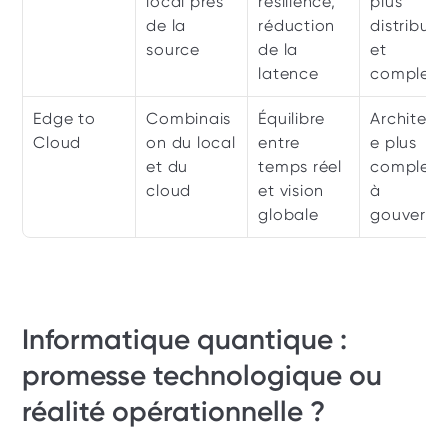
local près 
résilience, 
plus 
de la 
réduction 
distribuée
source
de la 
et 
latence
complexe
Edge to 
Combinais
Équilibre 
Architect
Cloud
on du local 
entre 
e plus 
et du 
temps réel 
complexe 
cloud
et vision 
à 
globale
gouverne
Informatique quantique : 
promesse technologique ou 
réalité opérationnelle ?