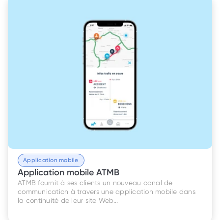
Application mobile
Application mobile ATMB
ATMB fournit à ses clients un nouveau canal de 
communication à travers une application mobile dans 
la continuité de leur site Web...