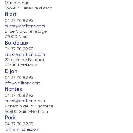
18 rue Hergé
59650 Villeneuve d'Ascq
Niort
04 37 70 89 95
ouest@amiltone.com
5 rue Viala, 1er étage
79000 Niort
Bordeaux
04 37 70 89 95
ouest@amiltone.com
20 allée de Boutaut
33300 Bordeaux
Dijon
04 37 70 89 95
bfc@amiltone.com
Nantes
04 37 70 89 95
ouest@amiltone.com
1 chemin de la Chatterie
44800 Saint-Herblain
Paris
04 37 70 89 95
idf@amiltone.com