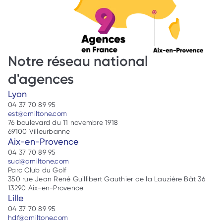
Notre réseau national 
d'agences
Lyon
04 37 70 89 95
est@amiltone.com
76 boulevard du 11 novembre 1918
69100 Villeurbanne
Aix-en-Provence
04 37 70 89 95
sud@amiltone.com
Parc Club du Golf
350 rue Jean René Guillibert Gauthier de la Lauzière Bât 36
13290 Aix-en-Provence
Lille
04 37 70 89 95
hdf@amiltone.com