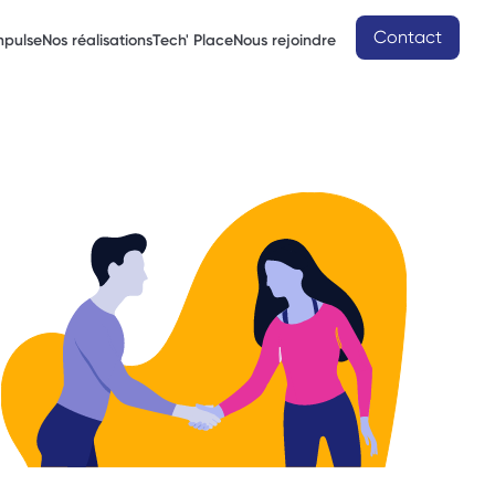
Contact
mpulse
Nos réalisations
Tech' Place
Nous rejoindre