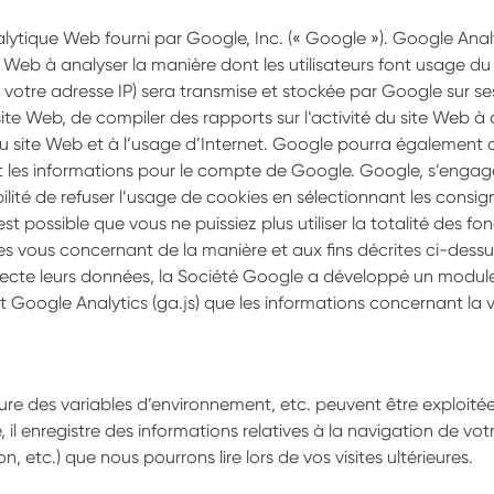
lytique Web fourni par Google, Inc. (« Google »). Google Analyti
te Web à analyser la manière dont les utilisateurs font usage du
 votre adresse IP) sera transmise et stockée par Google sur ses
 site Web, de compiler des rapports sur l’activité du site Web à
é du site Web et à l’usage d’Internet. Google pourra également
tent les informations pour le compte de Google. Google, s’engag
té de refuser l’usage de cookies en sélectionnant les consignes
t possible que vous ne puissiez plus utiliser la totalité des fonc
ous concernant de la manière et aux fins décrites ci-dessus. 
llecte leurs données, la Société Google a développé un modul
 Google Analytics (ga.js) que les informations concernant la v
ure des variables d’environnement, etc. peuvent être exploitées
il enregistre des informations relatives à la navigation de votr
, etc.) que nous pourrons lire lors de vos visites ultérieures.