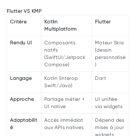
Flutter VS KMP 
Critère 
Kotlin 
Flutter 
Multiplatform
Rendu UI 
Composants 
Moteur Skia 
natifs 
(dessin 
(SwiftUI/Jetpack 
personnalisé
Compose)
) 
Langage
Kotlin (interop 
Dart 
Swift/Java)
Approche 
Partage métier + 
UI unifiée 
UI native 
via widgets 
Adaptabilit
Accès immédiat 
Dépend des 
é 
aux APIs natives 
mises à jour 
widgets