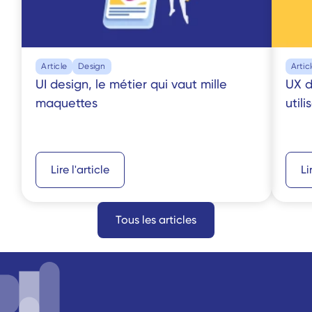
Article
Design
Artic
UI design, le métier qui vaut mille 
UX d
maquettes
utili
Lire l'article
Li
Tous les articles