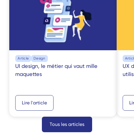
Article
Design
Artic
UI design, le métier qui vaut mille 
UX d
maquettes
utili
Lire l'article
Li
Tous les articles