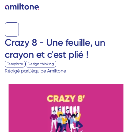
Crazy 8 - Une feuille, un 
Template
Design thinking
Rédigé par
L'équipe Amiltone