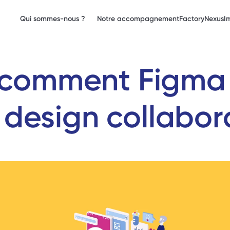
Qui sommes-nous ?
Notre accompagnement
Factory
Nexus
I
comment Figma r
u design collabor