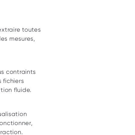
xtraire toutes 
les mesures, 
s contraints 
fichiers 
ion fluide. 
alisation 
nctionner, 
raction. 