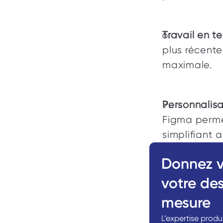
Travail en t
plus récente
maximale. 
Personnalisat
Figma permet
simplifiant a
Donnez v
votre des
mesure
L’expertise prod