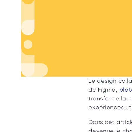
Le design coll
de Figma, 
plat
transforme la m
expériences uti
Dans cet articl
devenue le choi