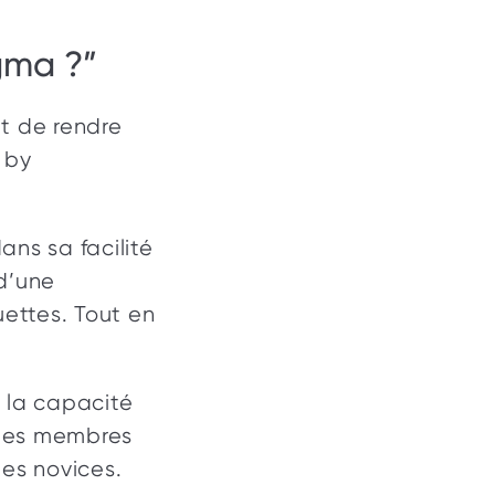
gma ?”  
t de rendre 
 by 
ns sa facilité 
d’une 
ttes. Tout en 
 la capacité 
les membres 
des novices.