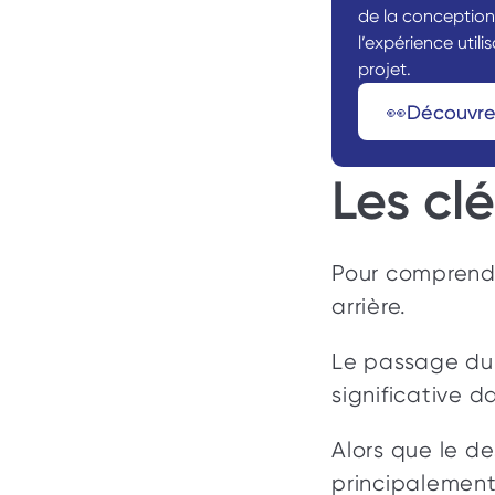
de la conception
l’expérience util
projet.
👀Découvre
Les clé
Pour comprendre
arrière. 
Le passage du 
significative 
Alors que le de
principalement