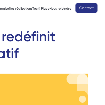
Contact
mpulse
Nos réalisations
Tech' Place
Nous rejoindre
edéfinit 
atif