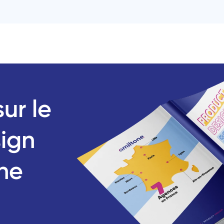
ur le 
ign 
ne