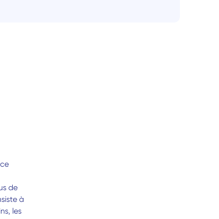
ce 
s de 
iste à 
s, les 