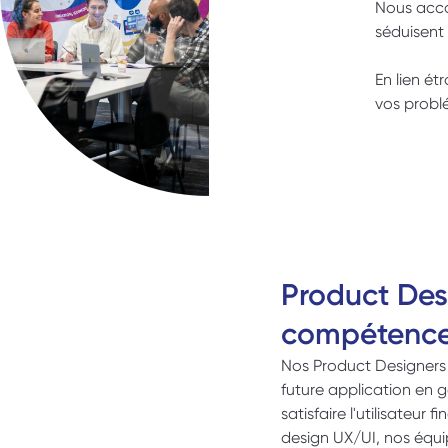
Nous accom
séduisent 
En lien é
vos problé
Product Desi
compétenc
Nos Product Designers 
future application en g
satisfaire l'utilisateur 
design UX/UI, nos équi