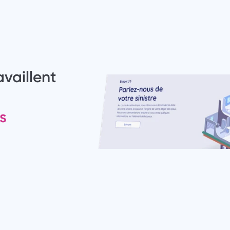
vaillent 
s