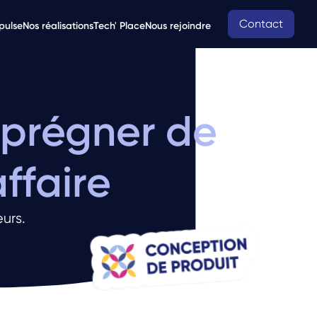
Contact
pulse
Nos réalisations
Tech' Place
Nous rejoindre
mprégner de 
affaire
urs.