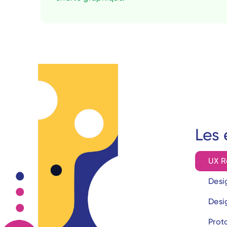
Les 
UX R
Desi
Desi
Prot