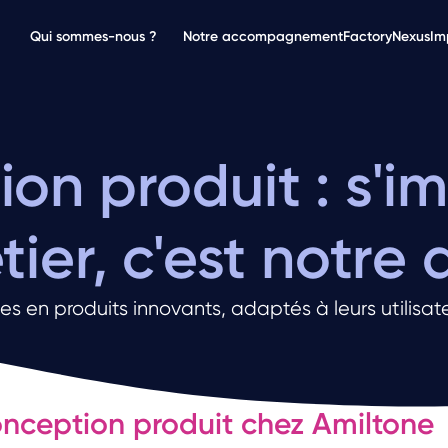
Qui sommes-nous ?
Notre accompagnement
Factory
Nexus
Im
on produit : s'i
ier, c'est notre 
s en produits innovants, adaptés à leurs utilisate
nception produit chez Amiltone