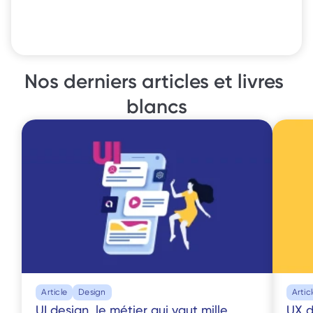
Nos derniers articles et livres 
blancs
Article
Design
Artic
UI design, le métier qui vaut mille 
UX d