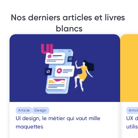
Nos derniers articles et livres 
blancs
Article
Design
Artic
UI design, le métier qui vaut mille 
UX d
maquettes
utili