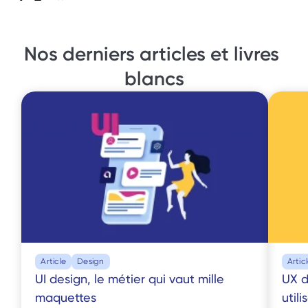
Nos derniers articles et livres 
blancs
Article
Design
Artic
UI design, le métier qui vaut mille 
UX d
maquettes
utili